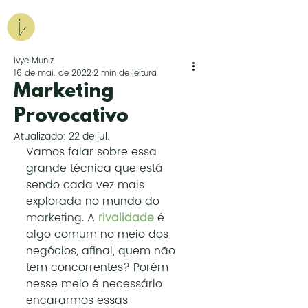
Agência Iv.
Marketing para Ousados
Ivye Muniz
16 de mai. de 2022
2 min de leitura
Peça uma proposta
Marketing
Provocativo
Atualizado:
22 de jul.
Vamos falar sobre essa 
grande técnica que está 
sendo cada vez mais 
explorada no mundo do 
marketing. A 
rivalidade
é 
algo comum no meio dos 
negócios, afinal, quem não 
tem concorrentes? Porém 
nesse meio é necessário 
encararmos essas 