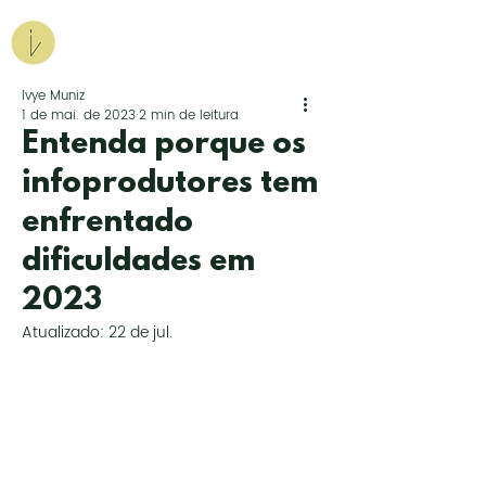
Agência Iv.
Marketing para Ousados
Ivye Muniz
1 de mai. de 2023
2 min de leitura
Peça uma proposta
Entenda porque os
infoprodutores tem
enfrentado
dificuldades em
2023
Atualizado:
22 de jul.