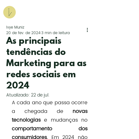
Agência Iv.
Marketing para Ousados
Ivye Muniz
20 de fev. de 2024
3 min de leitura
Peça uma proposta
As principais
tendências do
Marketing para as
redes sociais em
2024
Atualizado:
22 de jul.
A cada ano que passa ocorre 
a chegada de 
novas 
tecnologias
 e mudanças no 
comportamento dos 
consumidores
. Em 2024 não 